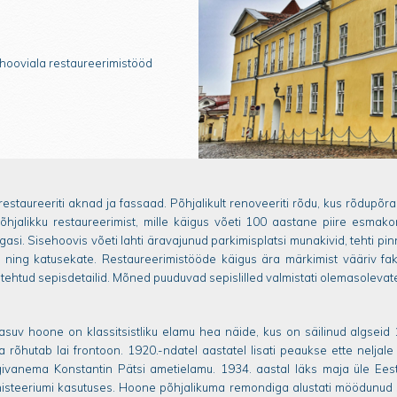
 hooviala restaureerimistööd
estaureeriti aknad ja fassaad. Põhjalikult renoveeriti rõdu, kus rõdupõran
hjalikku restaureerimist, mille käigus võeti 100 aastane piire esmakord
agasi. Sisehoovis võeti lahti äravajunud parkimisplatsi munakivid, tehti pinn
d ning katusekate. Restaureerimistööde käigus ära märkimist vääriv fakt:
 tehtud sepisdetailid. Mõned puuduvad sepislilled valmistati olemasolev
asuv hoone on klassitsistliku elamu hea näide, kus on säilinud algseid 
 rõhutab lai frontoon. 1920.-ndatel aastatel lisati peaukse ette neljal
ivanema Konstantin Pätsi ametielamu. 1934. aastal läks maja üle Eest
inisteeriumi kasutuses. Hoone põhjalikuma remondiga alustati möödunud sa