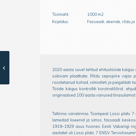
Töömaht:
1000 m2
Kirjeldus:
Fassaadi, akende, rõdu ja
Gootide reduut
2020 aasta suvel tehtud ehitustööde käigus r
sobivam plaatkate. Rõdu sepispiire vajas põ
roostetanud kohad, viimistleti ja paigaldati t
Tööde käigus kontrolliti korstnalõõrid, ahju
originaalsed 100 aasta vanused tinasulamist
Tallinna vanalinnas Toompeal Lossi plats 7 
lamedad liseenid ja simss, fassaadi keskosa
1919–1929 asus hoones Eesti Vabariigi riig
aastatel oli Lossi plats 7 ENSV Tervishoium