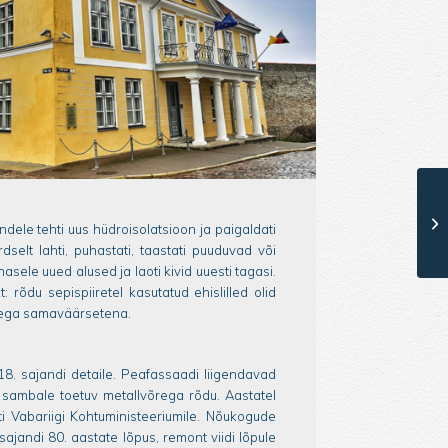
dele tehti uus hüdroisolatsioon ja paigaldati
selt lahti, puhastati, taastati puuduvad või
asele uued alused ja laoti kivid uuesti tagasi.
 rõdu sepispiiretel kasutatud ehislilled olid
atega samaväärsetena.
18. sajandi detaile. Peafassaadi liigendavad
e sambale toetuv metallvõrega rõdu. Aastatel
i Vabariigi Kohtuministeeriumile. Nõukogude
jandi 80. aastate lõpus, remont viidi lõpule